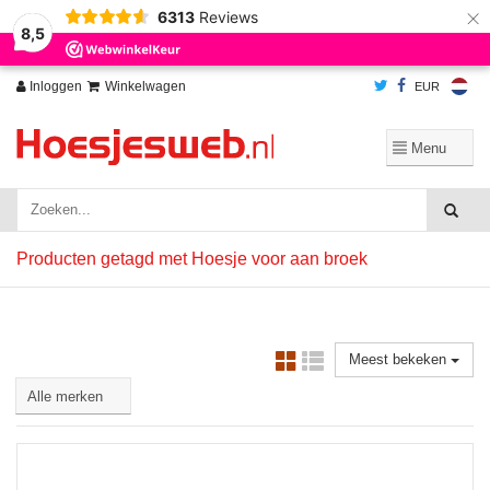
×
6313
Reviews
Wij slaan cookies op om onze website te verbeteren. Is dat akkoord?
Ja
8,5
Nee
Meer over cookies »
Inloggen
Winkelwagen
EUR
Producten getagd met Hoesje voor aan broek
Meest bekeken