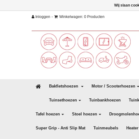
Wij slaan coo
-
Inloggen
Winkelwagen: 0 Producten
Bakfietshoezen
Motor / Scooterhoezen
Tuinsethoezen
Tuinbankhoezen
Tuin
Tafel hoezen
Stoel hoezen
Droogmolenho
Super Grip - Anti Slip Mat
Tuinmeubels
Heater