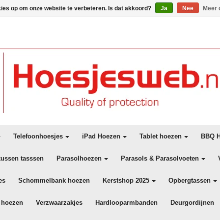
kies op om onze website te verbeteren. Is dat akkoord?
Ja
Nee
Meer 
Telefoonhoesjes
iPad Hoezen
Tablet hoezen
BBQ H
kussen tasssen
Parasolhoezen
Parasols & Parasolvoeten
es
Schommelbank hoezen
Kerstshop 2025
Opbergtassen
 hoezen
Verzwaarzakjes
Hardlooparmbanden
Deurgordijnen