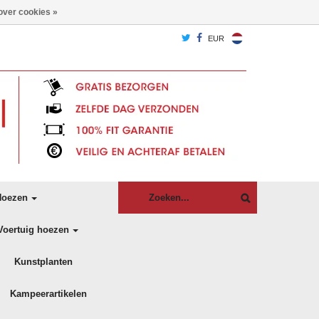
over cookies »
EUR
oezen
Voertuig hoezen
Kunstplanten
Kampeerartikelen