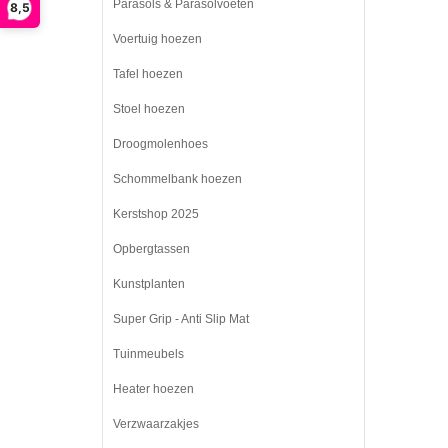
Parasols & Parasolvoeten
8,5
Voertuig hoezen
Tafel hoezen
Stoel hoezen
Droogmolenhoes
Schommelbank hoezen
Kerstshop 2025
Opbergtassen
Kunstplanten
Super Grip - Anti Slip Mat
Tuinmeubels
Heater hoezen
Verzwaarzakjes