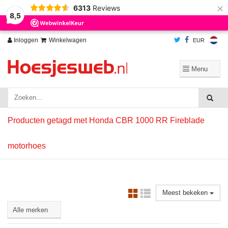
×
6313
Reviews
Wij slaan cookies op om onze website te verbeteren. Is dat akkoord?
Ja
8,5
Nee
Meer over cookies »
Inloggen
Winkelwagen
EUR
Producten getagd met Honda CBR 1000 RR Fireblade
motorhoes
Meest bekeken