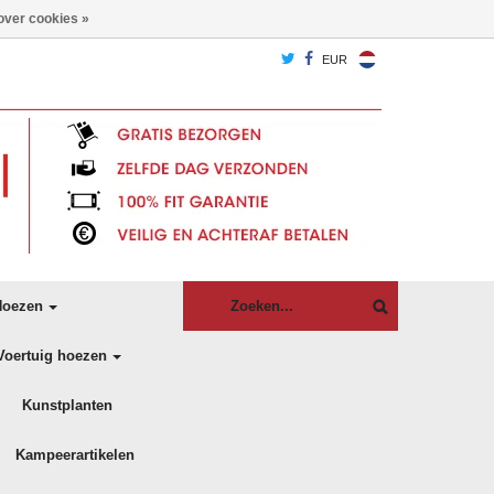
over cookies »
EUR
oezen
Voertuig hoezen
Kunstplanten
Kampeerartikelen