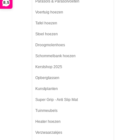
Parasols & Parasolvoeten
8,5
Voertuig hoezen
Tafel hoezen
Stoel hoezen
Droogmolenhoes
Schommelbank hoezen
Kerstshop 2025
Opbergtassen
Kunstplanten
Super Grip - Anti Slip Mat
Tuinmeubels
Heater hoezen
Verzwaarzakjes