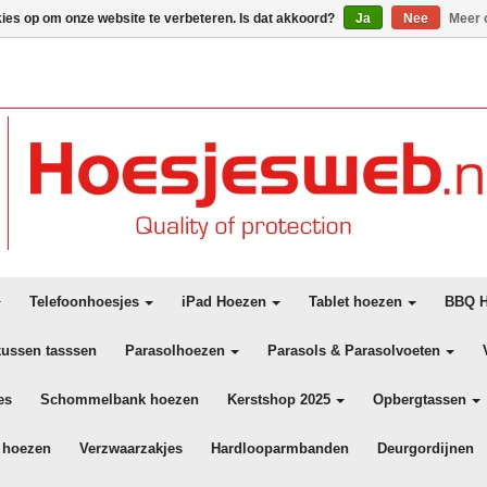
kies op om onze website te verbeteren. Is dat akkoord?
Ja
Nee
Meer 
Telefoonhoesjes
iPad Hoezen
Tablet hoezen
BBQ H
kussen tasssen
Parasolhoezen
Parasols & Parasolvoeten
es
Schommelbank hoezen
Kerstshop 2025
Opbergtassen
 hoezen
Verzwaarzakjes
Hardlooparmbanden
Deurgordijnen