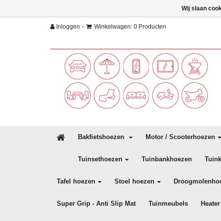
Wij slaan coo
-
Inloggen
Winkelwagen: 0 Producten
Bakfietshoezen
Motor / Scooterhoezen
Tuinsethoezen
Tuinbankhoezen
Tuin
Tafel hoezen
Stoel hoezen
Droogmolenho
Super Grip - Anti Slip Mat
Tuinmeubels
Heater