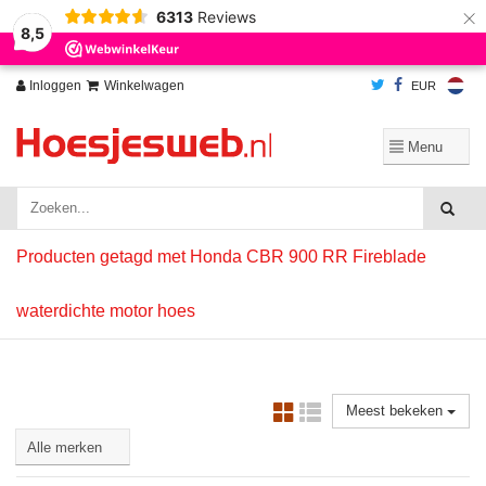
×
6313
Reviews
Wij slaan cookies op om onze website te verbeteren. Is dat akkoord?
Ja
8,5
Nee
Meer over cookies »
Inloggen
Winkelwagen
EUR
Producten getagd met Honda CBR 900 RR Fireblade
waterdichte motor hoes
Meest bekeken