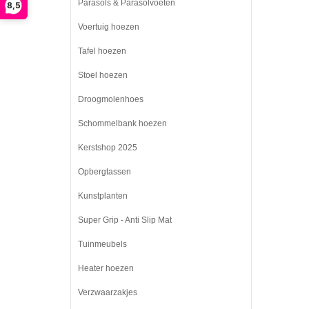
Parasols & Parasolvoeten
8,5
Voertuig hoezen
Tafel hoezen
Stoel hoezen
Droogmolenhoes
Schommelbank hoezen
Kerstshop 2025
Opbergtassen
Kunstplanten
Super Grip - Anti Slip Mat
Tuinmeubels
Heater hoezen
Verzwaarzakjes