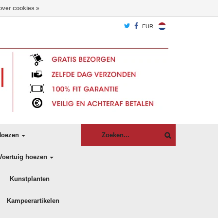
over cookies »
EUR
oezen
Voertuig hoezen
Kunstplanten
Kampeerartikelen