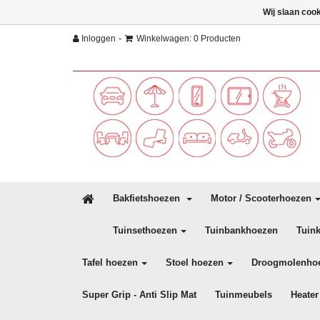
Wij slaan coo
-
Inloggen
Winkelwagen: 0 Producten
Bakfietshoezen
Motor / Scooterhoezen
Tuinsethoezen
Tuinbankhoezen
Tuin
Tafel hoezen
Stoel hoezen
Droogmolenho
Super Grip - Anti Slip Mat
Tuinmeubels
Heater