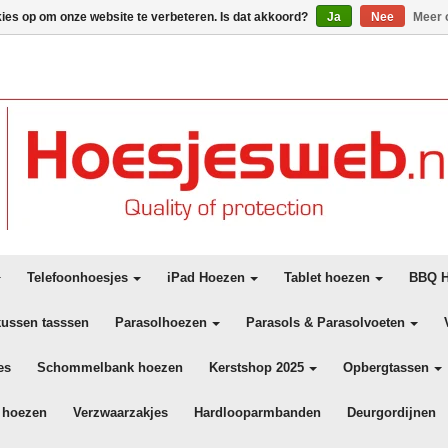
kies op om onze website te verbeteren. Is dat akkoord?
Ja
Nee
Meer 
Telefoonhoesjes
iPad Hoezen
Tablet hoezen
BBQ H
kussen tasssen
Parasolhoezen
Parasols & Parasolvoeten
es
Schommelbank hoezen
Kerstshop 2025
Opbergtassen
 hoezen
Verzwaarzakjes
Hardlooparmbanden
Deurgordijnen