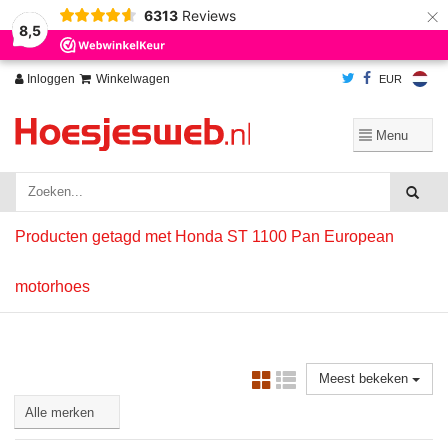
×
6313
Reviews
Wij slaan cookies op om onze website te verbeteren. Is dat akkoord?
Ja
8,5
Nee
Meer over cookies »
Inloggen
Winkelwagen
EUR
Producten getagd met Honda ST 1100 Pan European
motorhoes
Meest bekeken