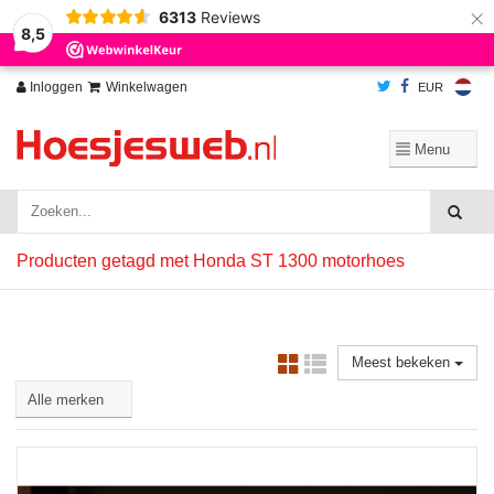
×
6313
Reviews
Wij slaan cookies op om onze website te verbeteren. Is dat akkoord?
Ja
8,5
Nee
Meer over cookies »
Inloggen
Winkelwagen
EUR
Producten getagd met Honda ST 1300 motorhoes
Meest bekeken