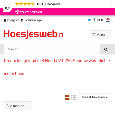
×
6313
Reviews
Wij slaan cookies op om onze website te verbeteren. Is dat akkoord?
Ja
8,5
Nee
Meer over cookies »
Inloggen
Winkelwagen
EUR
Producten getagd met Honda VT 750 Shadow waterdichte
motor hoes
Meest bekeken