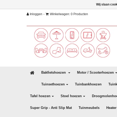
Wij slaan coo
-
Inloggen
Winkelwagen: 0 Producten
Bakfietshoezen
Motor / Scooterhoezen
Tuinsethoezen
Tuinbankhoezen
Tuin
Tafel hoezen
Stoel hoezen
Droogmolenho
Super Grip - Anti Slip Mat
Tuinmeubels
Heater