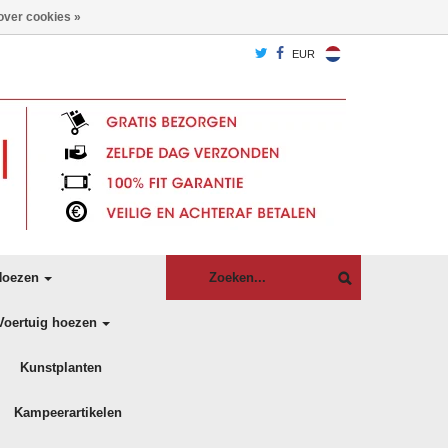
over cookies »
EUR
oezen
Voertuig hoezen
Kunstplanten
Kampeerartikelen