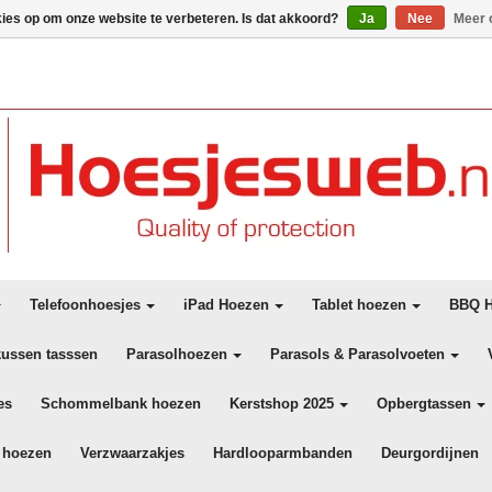
kies op om onze website te verbeteren. Is dat akkoord?
Ja
Nee
Meer 
Telefoonhoesjes
iPad Hoezen
Tablet hoezen
BBQ H
kussen tasssen
Parasolhoezen
Parasols & Parasolvoeten
es
Schommelbank hoezen
Kerstshop 2025
Opbergtassen
 hoezen
Verzwaarzakjes
Hardlooparmbanden
Deurgordijnen