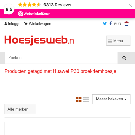
×
6313
Reviews
Wij slaan cookies op om onze website te verbeteren. Is dat akkoord?
Ja
8,5
Nee
Meer over cookies »
Inloggen
Winkelwagen
EUR
Producten getagd met Huawei P30 broekriemhoesje
Meest bekeken