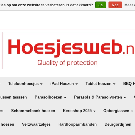
kies op om onze website te verbeteren. Is dat akkoord?
Ja
Nee
Meer 
Telefoonhoesjes
iPad Hoezen
Tablet hoezen
BBQ H
kussen tasssen
Parasolhoezen
Parasols & Parasolvoeten
es
Schommelbank hoezen
Kerstshop 2025
Opbergtassen
 hoezen
Verzwaarzakjes
Hardlooparmbanden
Deurgordijnen