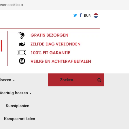
over cookies »
EUR
oezen
Voertuig hoezen
Kunstplanten
Kampeerartikelen