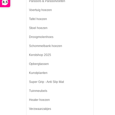
Parasols & Parasolvoeten
8,5
Voertuig hoezen
Tafel hoezen
Stoel hoezen
Droogmolenhoes
Schommelbank hoezen
Kerstshop 2025
Opbergtassen
Kunstplanten
Super Grip - Anti Slip Mat
Tuinmeubels
Heater hoezen
Verzwaarzakjes