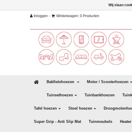
Wij slaan coo
-
Inloggen
Winkelwagen: 0 Producten
Bakfietshoezen
Motor / Scooterhoezen
Tuinsethoezen
Tuinbankhoezen
Tuin
Tafel hoezen
Stoel hoezen
Droogmolenho
Super Grip - Anti Slip Mat
Tuinmeubels
Heater