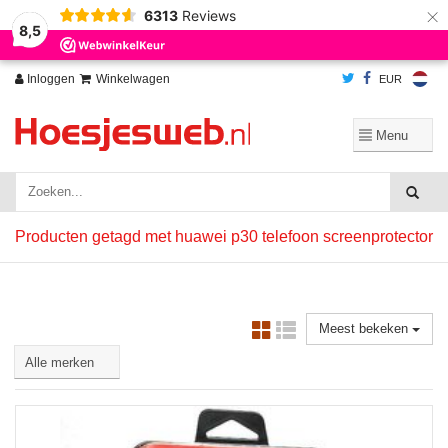
×
6313
Reviews
Wij slaan cookies op om onze website te verbeteren. Is dat akkoord?
Ja
8,5
Nee
Meer over cookies »
Inloggen
Winkelwagen
EUR
Producten getagd met huawei p30 telefoon screenprotector
Meest bekeken