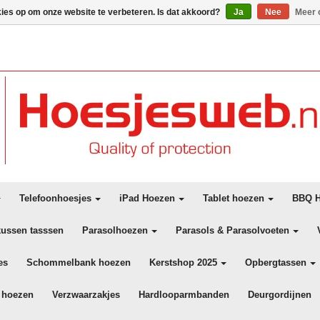
kies op om onze website te verbeteren. Is dat akkoord?
Ja
Nee
Meer 
Telefoonhoesjes
iPad Hoezen
Tablet hoezen
BBQ H
kussen tasssen
Parasolhoezen
Parasols & Parasolvoeten
es
Schommelbank hoezen
Kerstshop 2025
Opbergtassen
 hoezen
Verzwaarzakjes
Hardlooparmbanden
Deurgordijnen