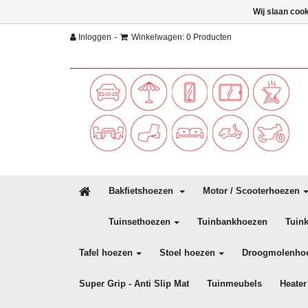
Wij slaan coo
-
Inloggen
Winkelwagen: 0 Producten
Bakfietshoezen
Motor / Scooterhoezen
Tuinsethoezen
Tuinbankhoezen
Tuin
Tafel hoezen
Stoel hoezen
Droogmolenho
Super Grip - Anti Slip Mat
Tuinmeubels
Heater