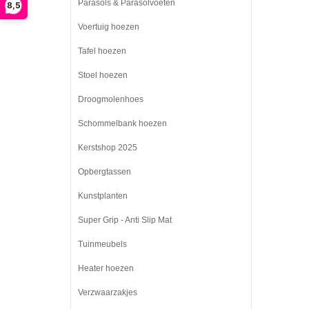
Parasols & Parasolvoeten
8,5
Voertuig hoezen
Tafel hoezen
Stoel hoezen
Droogmolenhoes
Schommelbank hoezen
Kerstshop 2025
Opbergtassen
Kunstplanten
Super Grip - Anti Slip Mat
Tuinmeubels
Heater hoezen
Verzwaarzakjes