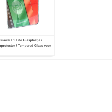
Huawei P9 Lite Glasplaatje /
protector / Tempered Glass voor
vlakke gedeelte scherm