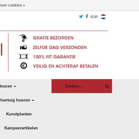
over cookies »
EUR
oezen
Voertuig hoezen
Kunstplanten
Kampeerartikelen