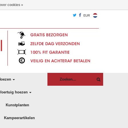
over cookies »
EUR
oezen
Voertuig hoezen
Kunstplanten
Kampeerartikelen