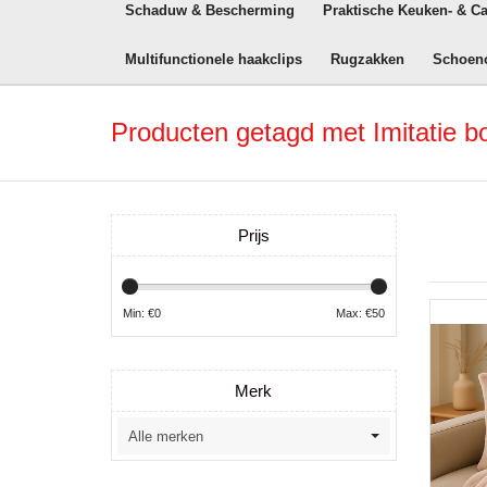
Schaduw & Bescherming
Praktische Keuken- & C
Multifunctionele haakclips
Rugzakken
Schoen
Producten getagd met Imitatie bo
Prijs
Min: €
0
Max: €
50
Merk