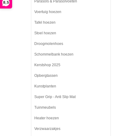
Parasols & Parasolvoeten
8,5
Voertuig hoezen
Tafel hoezen
Stoel hoezen
Droogmolenhoes
Schommelbank hoezen
Kerstshop 2025
Opbergtassen
Kunstplanten
Super Grip - Anti Slip Mat
Tuinmeubels
Heater hoezen
Verzwaarzakjes