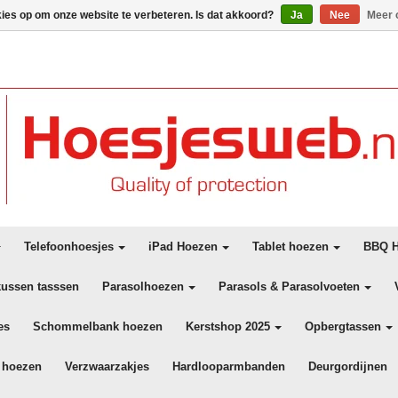
kies op om onze website te verbeteren. Is dat akkoord?
Ja
Nee
Meer 
Telefoonhoesjes
iPad Hoezen
Tablet hoezen
BBQ H
kussen tasssen
Parasolhoezen
Parasols & Parasolvoeten
es
Schommelbank hoezen
Kerstshop 2025
Opbergtassen
 hoezen
Verzwaarzakjes
Hardlooparmbanden
Deurgordijnen