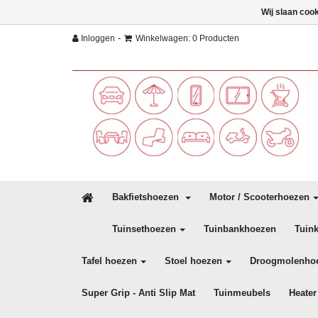
Wij slaan coo
-
Inloggen
Winkelwagen: 0 Producten
Bakfietshoezen
Motor / Scooterhoezen
Tuinsethoezen
Tuinbankhoezen
Tuin
Tafel hoezen
Stoel hoezen
Droogmolenho
Super Grip - Anti Slip Mat
Tuinmeubels
Heater