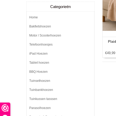
Categorieën
Home
Bakfietshoezen
Motor / Scooterhoezen
Plai
Telefoonhoesjes
€49,99
iPad Hoezen
Tablet hoezen
BBQ Hoezen
Tuinsethoezen
Tuinbankhoezen
Tuinkussen tasssen
Parasolhoezen