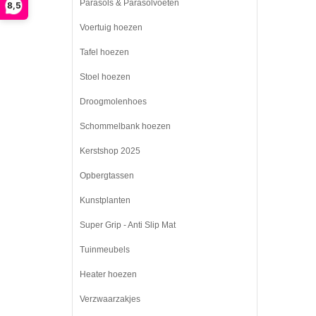
Parasols & Parasolvoeten
8,5
Voertuig hoezen
Tafel hoezen
Stoel hoezen
Droogmolenhoes
Schommelbank hoezen
Kerstshop 2025
Opbergtassen
Kunstplanten
Super Grip - Anti Slip Mat
Tuinmeubels
Heater hoezen
Verzwaarzakjes