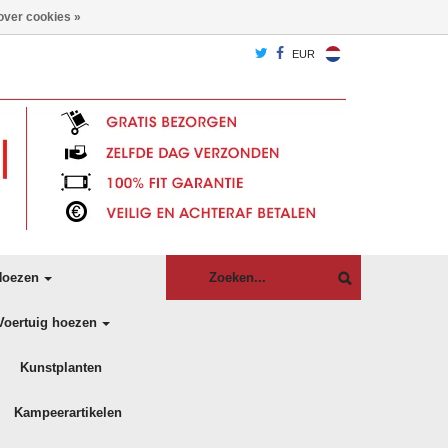
over cookies »
EUR
oezen
Voertuig hoezen
Kunstplanten
Kampeerartikelen