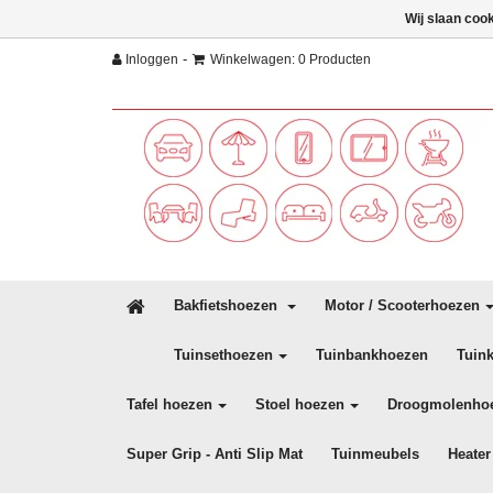
Wij slaan coo
-
Inloggen
Winkelwagen: 0 Producten
Bakfietshoezen
Motor / Scooterhoezen
Tuinsethoezen
Tuinbankhoezen
Tuin
Tafel hoezen
Stoel hoezen
Droogmolenho
Super Grip - Anti Slip Mat
Tuinmeubels
Heater