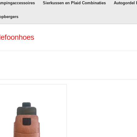
ampingaccessoires
Sierkussen en Plaid Combinaties
Autogordel
opbergers
elefoonhoes