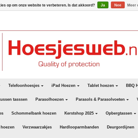
kies op om onze website te verbeteren. Is dat akkoord?
Ja
Nee
Meer 
Telefoonhoesjes
iPad Hoezen
Tablet hoezen
BBQ H
kussen tasssen
Parasolhoezen
Parasols & Parasolvoeten
es
Schommelbank hoezen
Kerstshop 2025
Opbergtassen
 hoezen
Verzwaarzakjes
Hardlooparmbanden
Deurgordijnen