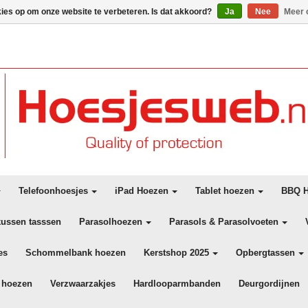
kies op om onze website te verbeteren. Is dat akkoord?
Ja
Nee
Meer 
Telefoonhoesjes
iPad Hoezen
Tablet hoezen
BBQ H
kussen tasssen
Parasolhoezen
Parasols & Parasolvoeten
es
Schommelbank hoezen
Kerstshop 2025
Opbergtassen
 hoezen
Verzwaarzakjes
Hardlooparmbanden
Deurgordijnen