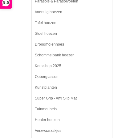
Parasols & Parasolvoeten
8,5
Voertuig hoezen
Tafel hoezen
Stoel hoezen
Droogmolenhoes
Schommelbank hoezen
Kerstshop 2025
Opbergtassen
Kunstplanten
Super Grip - Anti Slip Mat
Tuinmeubels
Heater hoezen
Verzwaarzakjes