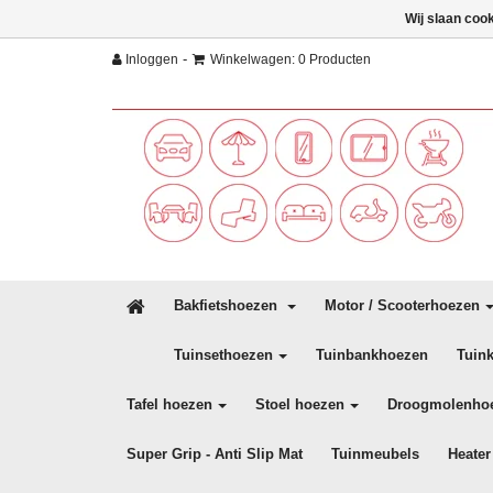
Wij slaan coo
-
Inloggen
Winkelwagen: 0 Producten
Bakfietshoezen
Motor / Scooterhoezen
Tuinsethoezen
Tuinbankhoezen
Tuin
Tafel hoezen
Stoel hoezen
Droogmolenho
Super Grip - Anti Slip Mat
Tuinmeubels
Heater