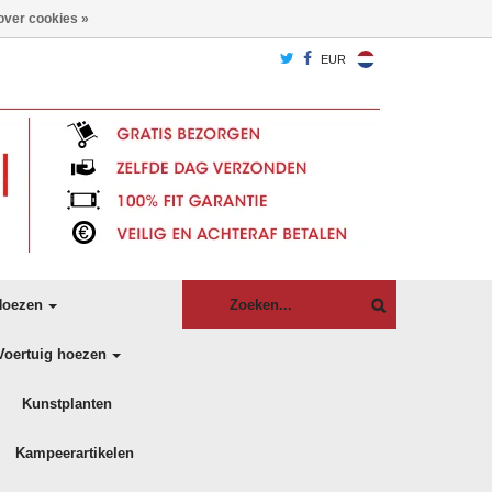
over cookies »
EUR
oezen
Voertuig hoezen
Kunstplanten
Kampeerartikelen