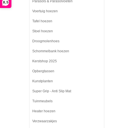
Parasols & Parasolvoeten
8,5
Voertuig hoezen
Tafel hoezen
Stoel hoezen
Droogmolenhoes
Schommelbank hoezen
Kerstshop 2025
Opbergtassen
Kunstplanten
Super Grip - Anti Slip Mat
Tuinmeubels
Heater hoezen
Verzwaarzakjes