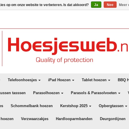
kies op om onze website te verbeteren. Is dat akkoord?
Ja
Nee
Meer 
Telefoonhoesjes
iPad Hoezen
Tablet hoezen
BBQ H
kussen tasssen
Parasolhoezen
Parasols & Parasolvoeten
es
Schommelbank hoezen
Kerstshop 2025
Opbergtassen
 hoezen
Verzwaarzakjes
Hardlooparmbanden
Deurgordijnen