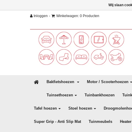
Wij slaan coo
-
Inloggen
Winkelwagen: 0 Producten
Bakfietshoezen
Motor / Scooterhoezen
Tuinsethoezen
Tuinbankhoezen
Tuin
Tafel hoezen
Stoel hoezen
Droogmolenho
Super Grip - Anti Slip Mat
Tuinmeubels
Heater