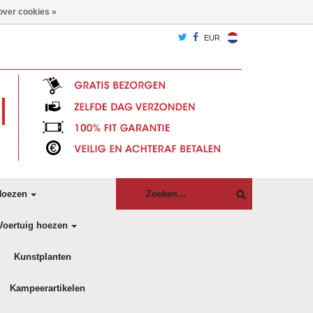
over cookies »
EUR
oezen
Voertuig hoezen
Kunstplanten
Kampeerartikelen