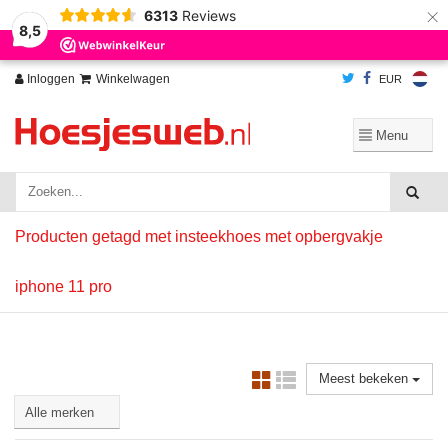
×
6313
Reviews
Wij slaan cookies op om onze website te verbeteren. Is dat akkoord?
Ja
8,5
Nee
Meer over cookies »
Inloggen
Winkelwagen
EUR
Producten getagd met insteekhoes met opbergvakje
iphone 11 pro
Meest bekeken