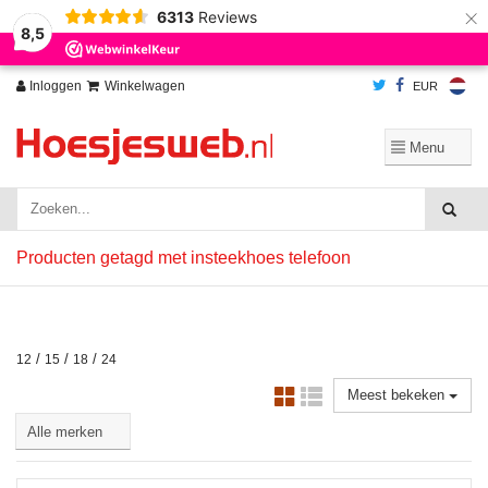
×
6313
Reviews
Wij slaan cookies op om onze website te verbeteren. Is dat akkoord?
Ja
8,5
Nee
Meer over cookies »
Inloggen
Winkelwagen
EUR
Producten getagd met insteekhoes telefoon
/
/
/
12
15
18
24
Meest bekeken