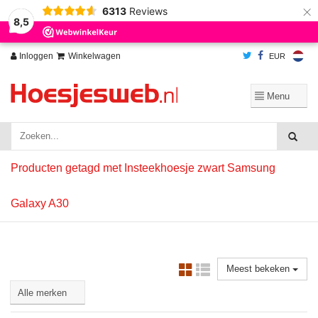
×
6313
Reviews
Wij slaan cookies op om onze website te verbeteren. Is dat akkoord?
Ja
8,5
Nee
Meer over cookies »
Inloggen
Winkelwagen
EUR
Producten getagd met Insteekhoesje zwart Samsung
Galaxy A30
Meest bekeken