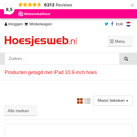
×
6313
Reviews
Wij slaan cookies op om onze website te verbeteren. Is dat akkoord?
Ja
8,5
Nee
Meer over cookies »
Inloggen
Winkelwagen
EUR
Producten getagd met iPad 10.9-inch hoes
Meest bekeken