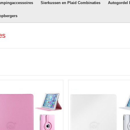
ampingaccessoires
Sierkussen en Plaid Combinaties
Autogordel
opbergers
es