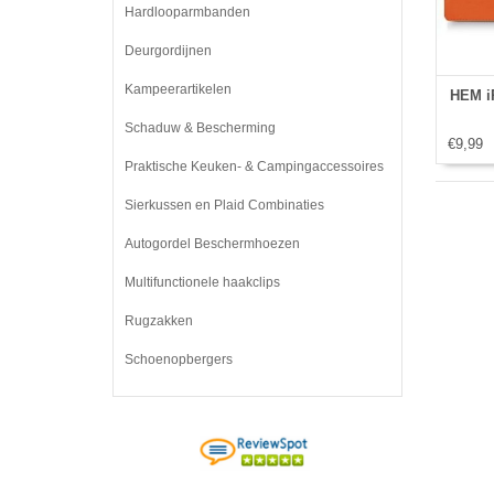
Hardlooparmbanden
Deurgordijnen
Kampeerartikelen
HEM iP
Schaduw & Bescherming
€9,99
Praktische Keuken- & Campingaccessoires
Sierkussen en Plaid Combinaties
Autogordel Beschermhoezen
Multifunctionele haakclips
Rugzakken
Schoenopbergers