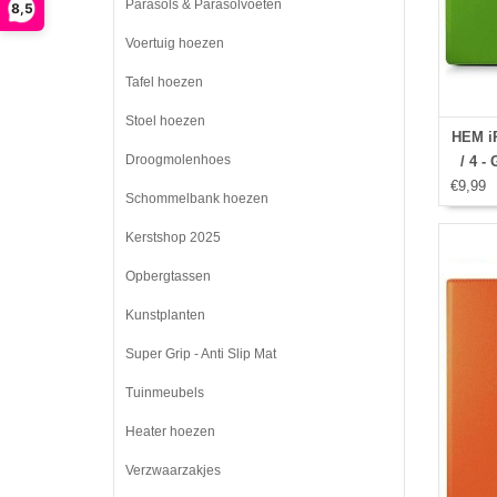
Parasols & Parasolvoeten
8,5
Voertuig hoezen
Tafel hoezen
Stoel hoezen
HEM iP
Droogmolenhoes
/ 4 -
€9,99
Schommelbank hoezen
Kerstshop 2025
Opbergtassen
Kunstplanten
Super Grip - Anti Slip Mat
Tuinmeubels
Heater hoezen
Verzwaarzakjes