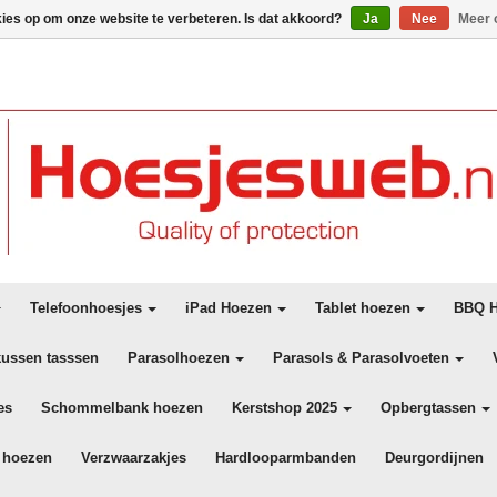
kies op om onze website te verbeteren. Is dat akkoord?
Ja
Nee
Meer 
Telefoonhoesjes
iPad Hoezen
Tablet hoezen
BBQ H
kussen tasssen
Parasolhoezen
Parasols & Parasolvoeten
es
Schommelbank hoezen
Kerstshop 2025
Opbergtassen
 hoezen
Verzwaarzakjes
Hardlooparmbanden
Deurgordijnen