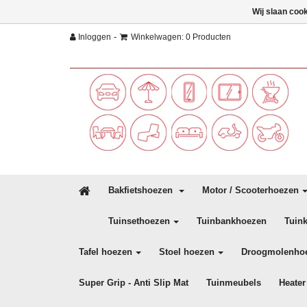
Wij slaan coo
-
Inloggen
Winkelwagen: 0 Producten
Bakfietshoezen
Motor / Scooterhoezen
Tuinsethoezen
Tuinbankhoezen
Tuin
Tafel hoezen
Stoel hoezen
Droogmolenho
Super Grip - Anti Slip Mat
Tuinmeubels
Heater