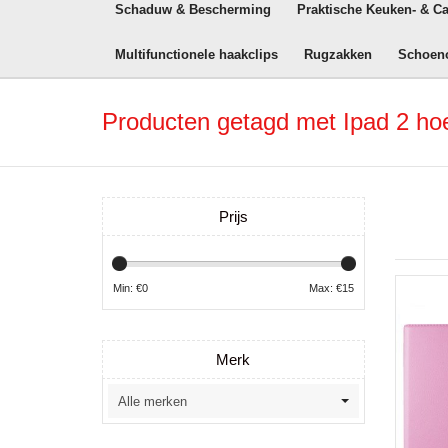
Schaduw & Bescherming
Praktische Keuken- & C
Multifunctionele haakclips
Rugzakken
Schoen
Producten getagd met Ipad 2 ho
Prijs
Min: €
0
Max: €
15
Merk