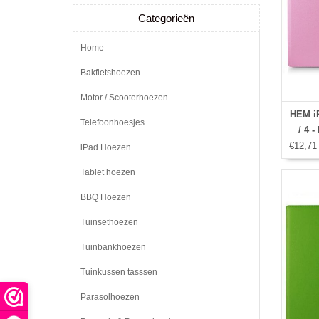
Categorieën
Home
Bakfietshoezen
Motor / Scooterhoezen
HEM iP
Telefoonhoesjes
/ 4 -
€12,71
iPad Hoezen
Tablet hoezen
BBQ Hoezen
Tuinsethoezen
Tuinbankhoezen
Tuinkussen tasssen
Parasolhoezen