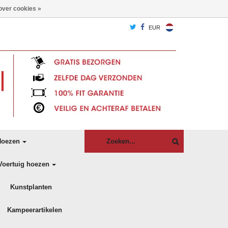
over cookies »
EUR
oezen
Voertuig hoezen
Kunstplanten
Kampeerartikelen