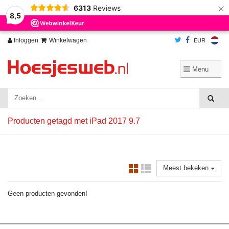
×
6313
Reviews
Wij slaan cookies op om onze website te verbeteren. Is dat akkoord?
Ja
8,5
Nee
Meer over cookies »
Inloggen
Winkelwagen
EUR
Producten getagd met iPad 2017 9.7
Meest bekeken
Geen producten gevonden!