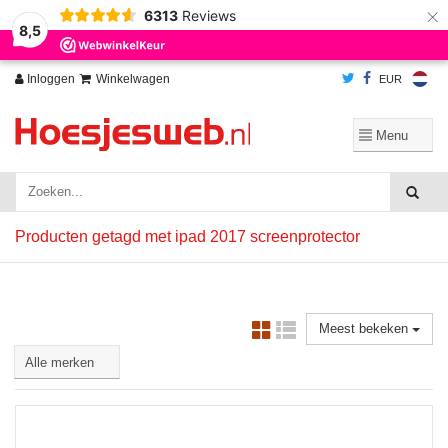
×
6313
Reviews
Wij slaan cookies op om onze website te verbeteren. Is dat akkoord?
Ja
8,5
Nee
Meer over cookies »
Inloggen
Winkelwagen
EUR
Producten getagd met ipad 2017 screenprotector
Meest bekeken