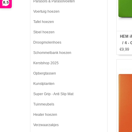
Parasols & Parasolvoeten
8,5
Voertuig hoezen
Tafel hoezen
Stoel hoezen
HEM iP
Droogmolenhoes
/ 4 -
€9,99
Schommelbank hoezen
Kerstshop 2025
Opbergtassen
Kunstplanten
Super Grip - Anti Slip Mat
Tuinmeubels
Heater hoezen
Verzwaarzakjes