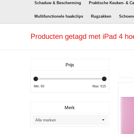
Schaduw & Bescherming
Praktische Keuken- & C
Multifunctionele haakclips
Rugzakken
Schoen
Producten getagd met iPad 4 ho
Prijs
Min: €
0
Max: €
15
Merk