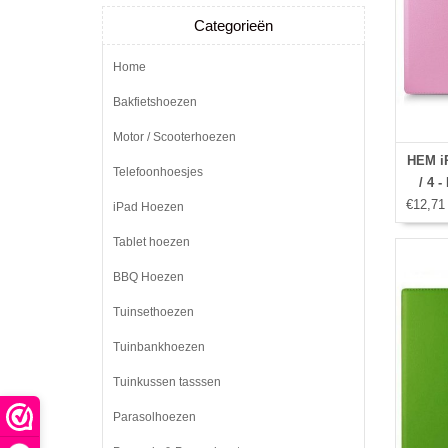
Categorieën
Home
Bakfietshoezen
Motor / Scooterhoezen
HEM iP
Telefoonhoesjes
/ 4 -
€12,71
iPad Hoezen
Tablet hoezen
BBQ Hoezen
Tuinsethoezen
Tuinbankhoezen
Tuinkussen tasssen
Parasolhoezen