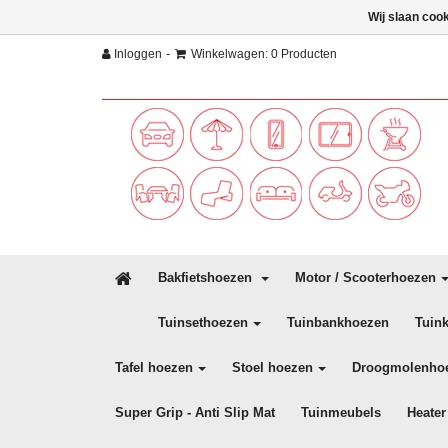
Wij slaan coo
-
Inloggen
Winkelwagen: 0 Producten
Bakfietshoezen
Motor / Scooterhoezen
Tuinsethoezen
Tuinbankhoezen
Tuin
Tafel hoezen
Stoel hoezen
Droogmolenho
Super Grip - Anti Slip Mat
Tuinmeubels
Heater