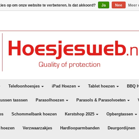
kies op om onze website te verbeteren. Is dat akkoord?
Ja
Nee
Meer 
Telefoonhoesjes
iPad Hoezen
Tablet hoezen
BBQ H
kussen tasssen
Parasolhoezen
Parasols & Parasolvoeten
es
Schommelbank hoezen
Kerstshop 2025
Opbergtassen
 hoezen
Verzwaarzakjes
Hardlooparmbanden
Deurgordijnen