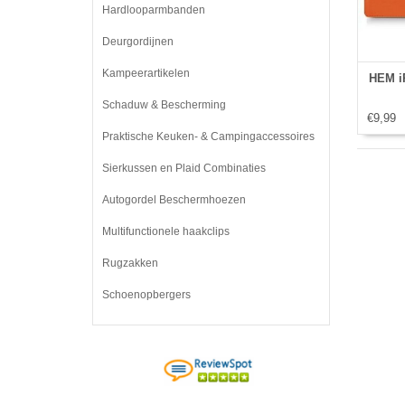
Hardlooparmbanden
Deurgordijnen
Kampeerartikelen
HEM iP
Schaduw & Bescherming
€9,99
Praktische Keuken- & Campingaccessoires
Sierkussen en Plaid Combinaties
Autogordel Beschermhoezen
Multifunctionele haakclips
Rugzakken
Schoenopbergers