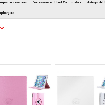
ampingaccessoires
Sierkussen en Plaid Combinaties
Autogordel
opbergers
es