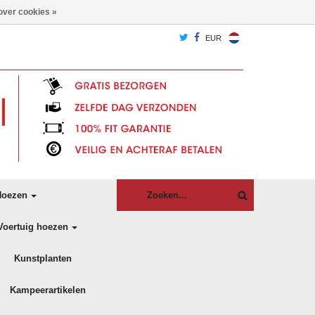
over cookies »
EUR
oezen
Voertuig hoezen
Kunstplanten
Kampeerartikelen