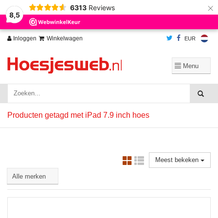
×
6313
Reviews
Wij slaan cookies op om onze website te verbeteren. Is dat akkoord?
Ja
8,5
Nee
Meer over cookies »
Inloggen
Winkelwagen
EUR
Producten getagd met iPad 7.9 inch hoes
Meest bekeken