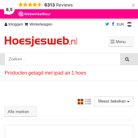
×
6313
Reviews
Wij slaan cookies op om onze website te verbeteren. Is dat akkoord?
Ja
8,5
Nee
Meer over cookies »
Inloggen
Winkelwagen
EUR
Producten getagd met ipad air 1 hoes
Meest bekeken