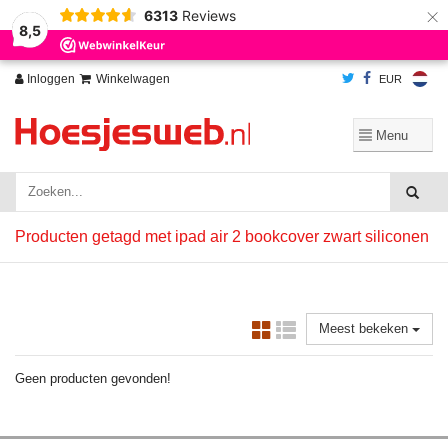
×
6313
Reviews
Wij slaan cookies op om onze website te verbeteren. Is dat akkoord?
Ja
8,5
Nee
Meer over cookies »
Inloggen
Winkelwagen
EUR
Producten getagd met ipad air 2 bookcover zwart siliconen
Meest bekeken
Geen producten gevonden!