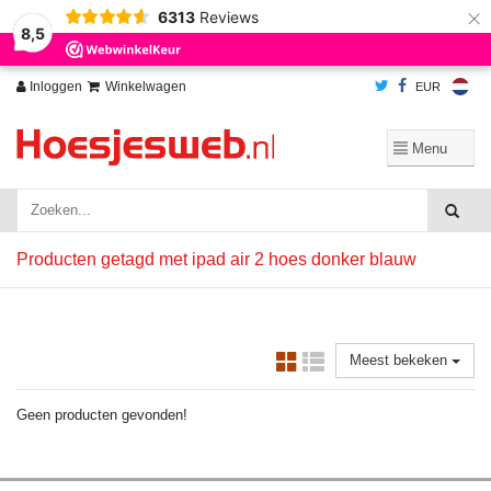
×
6313
Reviews
Wij slaan cookies op om onze website te verbeteren. Is dat akkoord?
Ja
8,5
Nee
Meer over cookies »
Inloggen
Winkelwagen
EUR
Producten getagd met ipad air 2 hoes donker blauw
Meest bekeken
Geen producten gevonden!