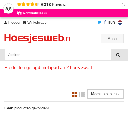
×
6313
Reviews
Wij slaan cookies op om onze website te verbeteren. Is dat akkoord?
Ja
8,5
Nee
Meer over cookies »
Inloggen
Winkelwagen
EUR
Producten getagd met ipad air 2 hoes zwart
Meest bekeken
Geen producten gevonden!