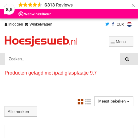
×
6313
Reviews
Wij slaan cookies op om onze website te verbeteren. Is dat akkoord?
Ja
8,5
Nee
Meer over cookies »
Inloggen
Winkelwagen
EUR
Producten getagd met ipad glasplaatje 9.7
Meest bekeken