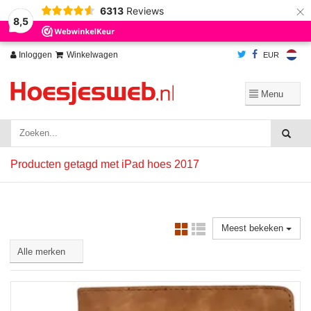
×
6313
Reviews
Wij slaan cookies op om onze website te verbeteren. Is dat akkoord?
Ja
8,5
Nee
Meer over cookies »
Inloggen
Winkelwagen
EUR
Producten getagd met iPad hoes 2017
Meest bekeken