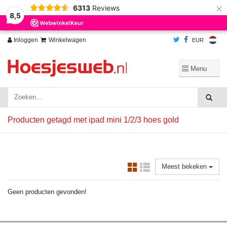
×
6313
Reviews
Wij slaan cookies op om onze website te verbeteren. Is dat akkoord?
Ja
8,5
Nee
Meer over cookies »
Inloggen
Winkelwagen
EUR
Producten getagd met ipad mini 1/2/3 hoes gold
Meest bekeken
Geen producten gevonden!