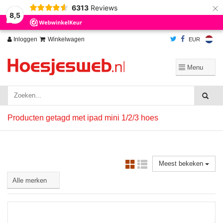
×
6313
Reviews
Wij slaan cookies op om onze website te verbeteren. Is dat akkoord?
Ja
8,5
Nee
Meer over cookies »
Inloggen
Winkelwagen
EUR
Producten getagd met ipad mini 1/2/3 hoes
Meest bekeken