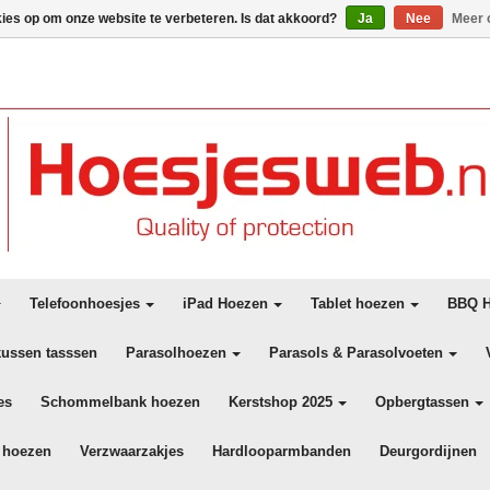
kies op om onze website te verbeteren. Is dat akkoord?
Ja
Nee
Meer 
Telefoonhoesjes
iPad Hoezen
Tablet hoezen
BBQ H
kussen tasssen
Parasolhoezen
Parasols & Parasolvoeten
es
Schommelbank hoezen
Kerstshop 2025
Opbergtassen
 hoezen
Verzwaarzakjes
Hardlooparmbanden
Deurgordijnen