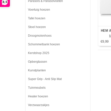
Parasols & Parasolvoeten
8,5
Voertuig hoezen
Tafel hoezen
Stoel hoezen
HEM iP
Droogmolenhoes
1
€9,99
Schommelbank hoezen
Kerstshop 2025
Opbergtassen
Kunstplanten
Super Grip - Anti Slip Mat
Tuinmeubels
Heater hoezen
Verzwaarzakjes