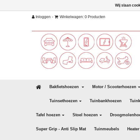
Wij slaan coo
-
Inloggen
Winkelwagen: 0 Producten
Bakfietshoezen
Motor / Scooterhoezen
Tuinsethoezen
Tuinbankhoezen
Tuin
Tafel hoezen
Stoel hoezen
Droogmolenho
Super Grip - Anti Slip Mat
Tuinmeubels
Heater