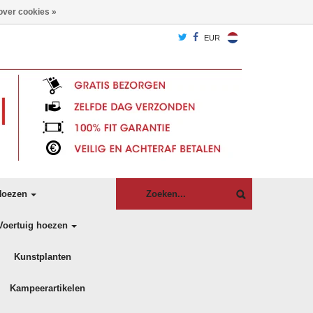
over cookies »
EUR
oezen
Voertuig hoezen
Kunstplanten
Kampeerartikelen