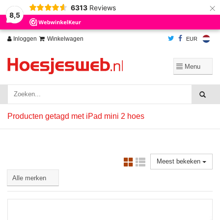
×
6313
Reviews
Wij slaan cookies op om onze website te verbeteren. Is dat akkoord?
Ja
8,5
Nee
Meer over cookies »
Inloggen
Winkelwagen
EUR
Producten getagd met iPad mini 2 hoes
Meest bekeken