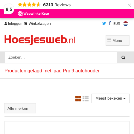
×
6313
Reviews
Wij slaan cookies op om onze website te verbeteren. Is dat akkoord?
Ja
8,5
Nee
Meer over cookies »
Inloggen
Winkelwagen
EUR
Producten getagd met Ipad Pro 9 autohouder
Meest bekeken