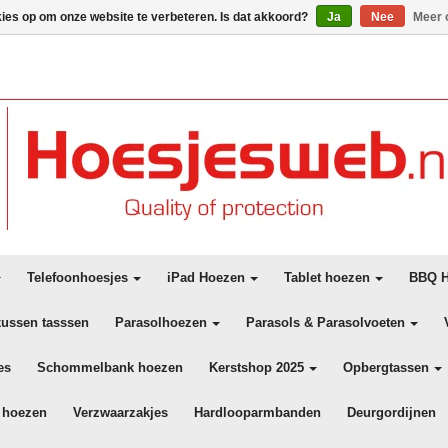
kies op om onze website te verbeteren. Is dat akkoord?
Ja
Nee
Meer 
Telefoonhoesjes
iPad Hoezen
Tablet hoezen
BBQ H
kussen tasssen
Parasolhoezen
Parasols & Parasolvoeten
es
Schommelbank hoezen
Kerstshop 2025
Opbergtassen
 hoezen
Verzwaarzakjes
Hardlooparmbanden
Deurgordijnen