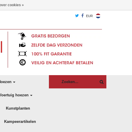
over cookies »
EUR
oezen
Voertuig hoezen
Kunstplanten
Kampeerartikelen