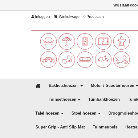
Wij slaan coo
-
Inloggen
Winkelwagen: 0 Producten
Bakfietshoezen
Motor / Scooterhoezen
Tuinsethoezen
Tuinbankhoezen
Tuin
Tafel hoezen
Stoel hoezen
Droogmolenho
Super Grip - Anti Slip Mat
Tuinmeubels
Heater