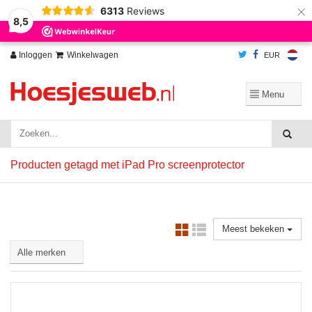
×
6313
Reviews
Wij slaan cookies op om onze website te verbeteren. Is dat akkoord?
Ja
8,5
Nee
Meer over cookies »
Inloggen
Winkelwagen
EUR
Producten getagd met iPad Pro screenprotector
Meest bekeken