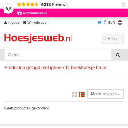
×
6313
Reviews
Wij slaan cookies op om onze website te verbeteren. Is dat akkoord?
Ja
8,5
Nee
Meer over cookies »
Inloggen
Winkelwagen
EUR
Producten getagd met iphone 11 boekhoesje bruin
Meest bekeken
Geen producten gevonden!