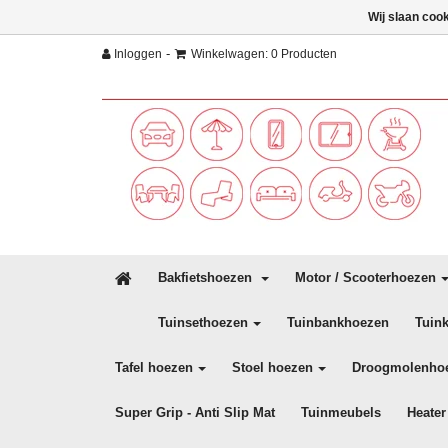
Wij slaan coo
-
Inloggen
Winkelwagen: 0 Producten
Bakfietshoezen
Motor / Scooterhoezen
Tuinsethoezen
Tuinbankhoezen
Tuin
Tafel hoezen
Stoel hoezen
Droogmolenho
Super Grip - Anti Slip Mat
Tuinmeubels
Heater