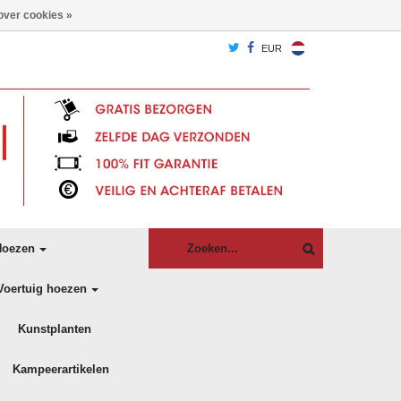
over cookies »
EUR
oezen
Voertuig hoezen
Kunstplanten
Kampeerartikelen