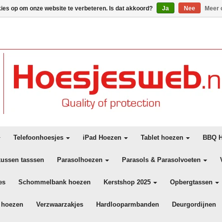
kies op om onze website te verbeteren. Is dat akkoord?
Ja
Nee
Meer 
Telefoonhoesjes
iPad Hoezen
Tablet hoezen
BBQ H
kussen tasssen
Parasolhoezen
Parasols & Parasolvoeten
es
Schommelbank hoezen
Kerstshop 2025
Opbergtassen
 hoezen
Verzwaarzakjes
Hardlooparmbanden
Deurgordijnen