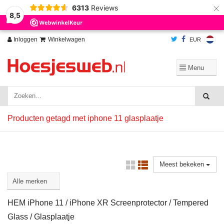
×
6313
Reviews
Wij slaan cookies op om onze website te verbeteren. Is dat akkoord?
Ja
8,5
Nee
Meer over cookies »
Inloggen
Winkelwagen
EUR
Producten getagd met iphone 11 glasplaatje
Meest bekeken
HEM iPhone 11 / iPhone XR Screenprotector / Tempered
Glass / Glasplaatje