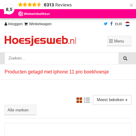
×
6313
Reviews
Wij slaan cookies op om onze website te verbeteren. Is dat akkoord?
Ja
8,5
Nee
Meer over cookies »
Inloggen
Winkelwagen
EUR
Producten getagd met iphone 11 pro boekhoesje
Meest bekeken