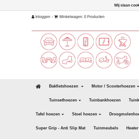
Wij slaan coo
-
Inloggen
Winkelwagen: 0 Producten
Bakfietshoezen
Motor / Scooterhoezen
Tuinsethoezen
Tuinbankhoezen
Tuin
Tafel hoezen
Stoel hoezen
Droogmolenho
Super Grip - Anti Slip Mat
Tuinmeubels
Heater