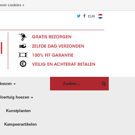
over cookies »
EUR
oezen
Voertuig hoezen
Kunstplanten
Kampeerartikelen