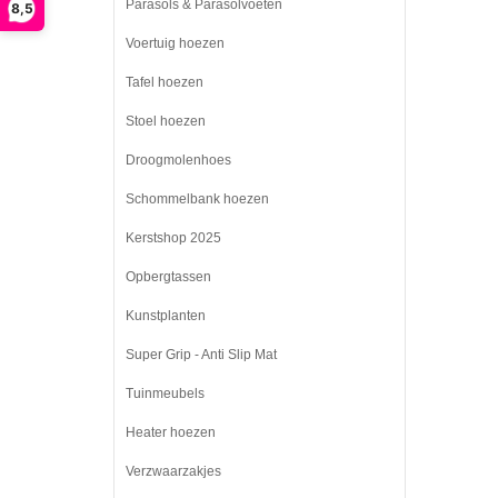
Parasols & Parasolvoeten
8,5
Voertuig hoezen
Tafel hoezen
Stoel hoezen
Droogmolenhoes
Schommelbank hoezen
Kerstshop 2025
Opbergtassen
Kunstplanten
Super Grip - Anti Slip Mat
Tuinmeubels
Heater hoezen
Verzwaarzakjes