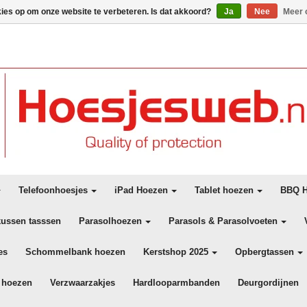
kies op om onze website te verbeteren. Is dat akkoord?
Ja
Nee
Meer 
Telefoonhoesjes
iPad Hoezen
Tablet hoezen
BBQ H
kussen tasssen
Parasolhoezen
Parasols & Parasolvoeten
es
Schommelbank hoezen
Kerstshop 2025
Opbergtassen
 hoezen
Verzwaarzakjes
Hardlooparmbanden
Deurgordijnen