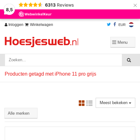
×
6313
Reviews
Wij slaan cookies op om onze website te verbeteren. Is dat akkoord?
Ja
8,5
Nee
Meer over cookies »
Inloggen
Winkelwagen
EUR
Producten getagd met iPhone 11 pro grijs
Meest bekeken