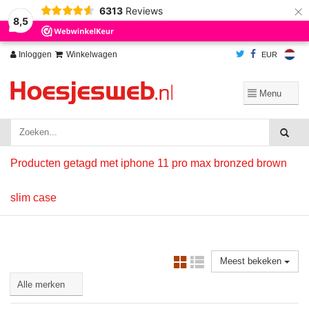
×
6313
Reviews
Wij slaan cookies op om onze website te verbeteren. Is dat akkoord?
Ja
8,5
Nee
Meer over cookies »
Inloggen
Winkelwagen
EUR
Producten getagd met iphone 11 pro max bronzed brown
slim case
Meest bekeken