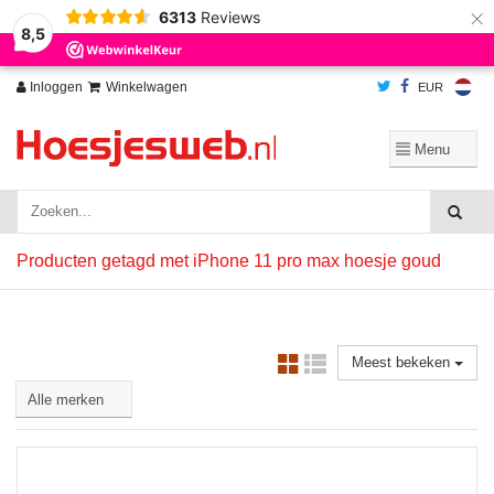
×
6313
Reviews
Wij slaan cookies op om onze website te verbeteren. Is dat akkoord?
Ja
8,5
Nee
Meer over cookies »
Inloggen
Winkelwagen
EUR
Producten getagd met iPhone 11 pro max hoesje goud
Meest bekeken