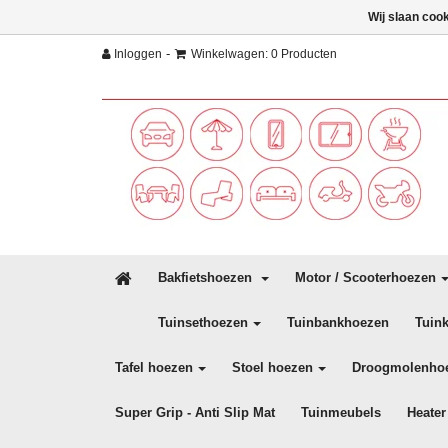
Wij slaan coo
-
Inloggen
Winkelwagen: 0 Producten
Bakfietshoezen
Motor / Scooterhoezen
Tuinsethoezen
Tuinbankhoezen
Tuin
Tafel hoezen
Stoel hoezen
Droogmolenho
Super Grip - Anti Slip Mat
Tuinmeubels
Heater