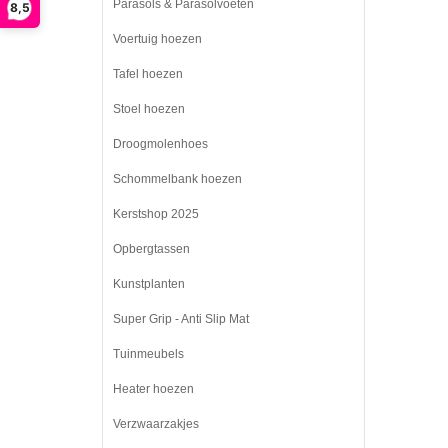
Parasols & Parasolvoeten
8,5
Voertuig hoezen
Tafel hoezen
Stoel hoezen
Droogmolenhoes
Schommelbank hoezen
Kerstshop 2025
Opbergtassen
Kunstplanten
Super Grip - Anti Slip Mat
Tuinmeubels
Heater hoezen
Verzwaarzakjes