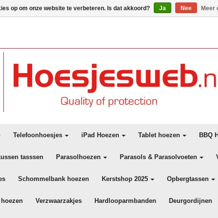
kies op om onze website te verbeteren. Is dat akkoord?
Ja
Nee
Meer 
Telefoonhoesjes
iPad Hoezen
Tablet hoezen
BBQ H
kussen tasssen
Parasolhoezen
Parasols & Parasolvoeten
es
Schommelbank hoezen
Kerstshop 2025
Opbergtassen
 hoezen
Verzwaarzakjes
Hardlooparmbanden
Deurgordijnen