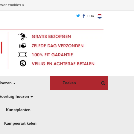
over cookies »
EUR
oezen
Voertuig hoezen
Kunstplanten
Kampeerartikelen