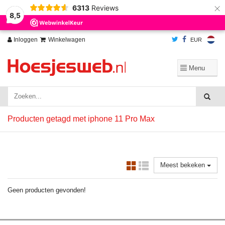
×
6313
Reviews
Wij slaan cookies op om onze website te verbeteren. Is dat akkoord?
Ja
8,5
Nee
Meer over cookies »
Inloggen
Winkelwagen
EUR
Producten getagd met iphone 11 Pro Max
Meest bekeken
Geen producten gevonden!